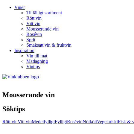
Viner
Tillfälligt sortiment
Rött vin
Vitt vin
Mousserande vin
Rosévin
Sprit
Smaksatt vin & fruktvin
Inspiration
Vin till mat
Matlagning
Vintips
Mousserande vin
Söktips
Rött vin
Vitt vin
Medelfylligt
Fylligt
Rosévin
Nötkött
Vegetariskt
Fisk & s