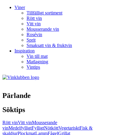
Viner
Tillfälligt sortiment
Rött vin
Vitt vin
Mousserande vin
Rosévin
Sprit
Smaksatt vin & fruktvin
Inspiration
Vin till mat
Matlagning
Vintips
Pärlande
Söktips
Rött vin
Vitt vin
Mousserande
vin
Medelfylligt
Fylligt
Nötkött
Vegetariskt
Fisk &
skaldjur
Plockmat
Lamm
Fågel
Grillat