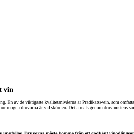
t vin
ng. En av de viktigaste kvalitetsnivåerna är Prädikatswein, som omfatta
 på hur mogna druvorna är vid skörden. Detta mäts genom druvmustens so
av uppfyllas. Druvorna måste komma från ett godkänt vinodlingsområ