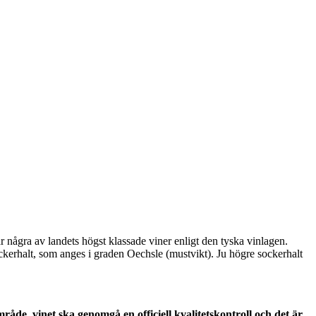
r några av landets högst klassade viner enligt den tyska vinlagen.
ckerhalt, som anges i graden Oechsle (mustvikt). Ju högre sockerhalt
de, vinet ska genomgå en officiell kvalitetskontroll och det är