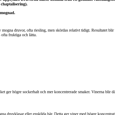
d chaptalisering).
s mognad.
mogna druvor, ofta riesling, men skördas relativt tidigt. Resultatet blir
ofta fruktiga och lätta.
lket ger högre sockerhalt och mer koncentrerade smaker. Vinerna blir d
gna druvklasar eller enskilda bär. Detta ger viner med högre koncentra