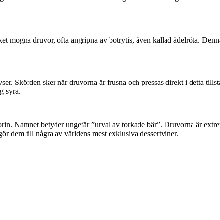
et mogna druvor, ofta angripna av botrytis, även kallad ädelröta. Denn
ryser. Skörden sker när druvorna är frusna och pressas direkt i detta til
g syra.
in. Namnet betyder ungefär ”urval av torkade bär”. Druvorna är extrem
r dem till några av världens mest exklusiva dessertviner.