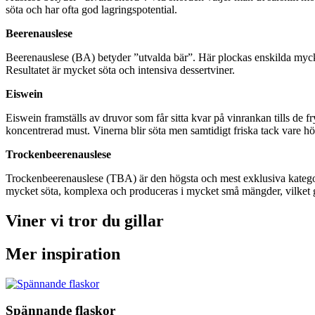
söta och har ofta god lagringspotential.
Beerenauslese
Beerenauslese (BA) betyder ”utvalda bär”. Här plockas enskilda myck
Resultatet är mycket söta och intensiva dessertviner.
Eiswein
Eiswein framställs av druvor som får sitta kvar på vinrankan tills de f
koncentrerad must. Vinerna blir söta men samtidigt friska tack vare hö
Trockenbeerenauslese
Trockenbeerenauslese (TBA) är den högsta och mest exklusiva kategor
mycket söta, komplexa och produceras i mycket små mängder, vilket gö
Viner vi tror du gillar
Mer inspiration
Spännande flaskor