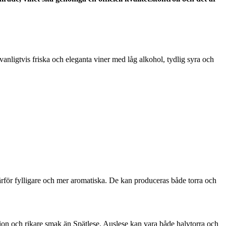
 vanligtvis friska och eleganta viner med låg alkohol, tydlig syra och
ärför fylligare och mer aromatiska. De kan produceras både torra och
tion och rikare smak än Spätlese. Auslese kan vara både halvtorra och