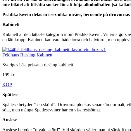
inte tillåtet att tillsätta socker för att höja alkoholhalten (så kalla
Prädikatswein delas in i sex olika nivåer, beroende på druvorna
Kabinett
Kabinett är den lättaste kategorin inom Prädikatswein. Vinerna görs av 
en lätt kropp. Kabinett kan vara både torra och halvtorra, men upplevs 
Feldhaus Riesling Kabinett
Sveriges bäst prissatta riesling kabinett!
199 kr
KÖP
Spätlese
Spätlese betyder ”sen skörd”. Druvorna plockas senare än normalt, vi
söta, men många Spätlese-viner har en viss restsötma.
Auslese
Auslese betyder ”utvald skörd”. Vid skörden väljer man ut särskilt mo