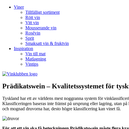
Viner
Tillfälligt sortiment
Rött vin
Vitt vin
Mousserande vin
Rosévin
Sprit
Smaksatt vin & fruktvin
Inspiration
Vin till mat
Matlagning
Vintips
Prädikatswein – Kvalitetssystemet för tysk
Tyskland har ett av världens mest noggranna system för vinklassificeri
Klassificeringen baseras inte främst på ursprung eller lagring, utan
och mognad druvorna har, desto högre klassificering kan vinet få.
För att ett vin ska få beteckningen Prädikatswein måste flera kr