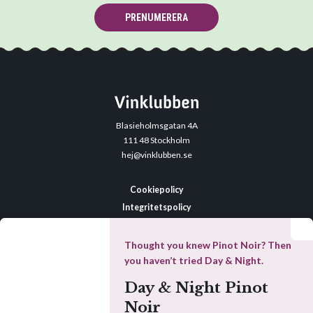
PRENUMERERA
Blasieholmsgatan 4A
111 48 Stockholm
hej@vinklubben.se
Cookiepolicy
Integritetspolicy
Allmänna villkor
Datainställningar
Thought you knew Pinot Noir? Then
you haven’t tried Day & Night.
Day & Night Pinot
Denna webbplats drivs av Vinklubben i Norden AB
Noir
© 2026 vinklubben.se