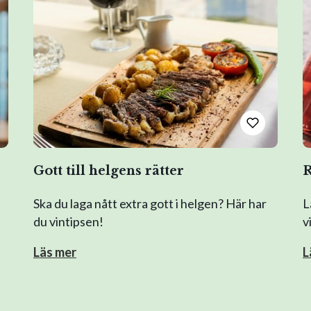
Gott till helgens rätter
R
Ska du laga nått extra gott i helgen? Här har
L
du vintipsen!
v
Läs mer
L