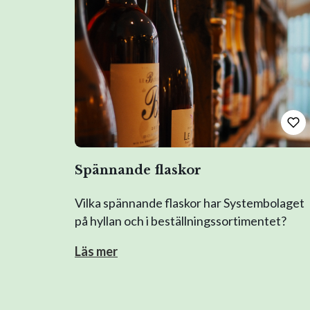
Spännande flaskor
Vilka spännande flaskor har Systembolaget
på hyllan och i beställningssortimentet?
Läs mer