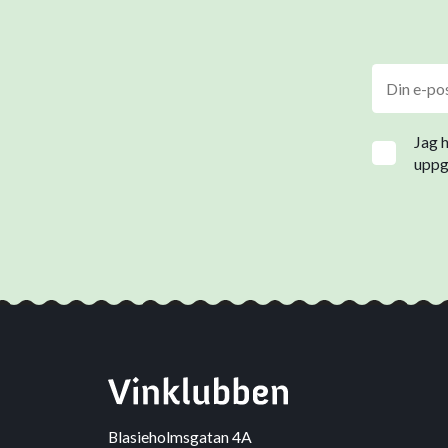
Jag 
uppgi
Blasieholmsgatan 4A