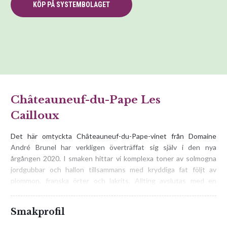
KÖP PÅ SYSTEMBOLAGET
Châteauneuf-du-Pape Les
Cailloux
Det här omtyckta Châteauneuf-du-Pape-vinet från Domaine
André Brunel har verkligen överträffat sig själv i den nya
årgången 2020. I smaken hittar vi komplexa toner av solmogna
jordgubbar och hallon tillsammans med kryddiga fat följt av
plommon, franska örter och lakrits. Allting avslutas med en
generös kropp och en lång eftersmak med fruktdriven och
kryddig aromatik. Servera gärna till rustika kötträtter av lamm,
Smakprofil
rådjur, hjort och oxe. Vinet är färdigt att drickas nu men har
lagringspotential och kan med fördel lagras till 2035.