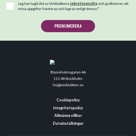
Jag har tagit del av Vinklubbens
sekretesspolicy
och godkänner att
mina uppgifter hanteras och lagras enligt denna.*
PRENUMERERA
Blasieholmsgatan 4A
111 48 Stockholm
hej@vinklubben.se
Cookiepolicy
Integritetspolicy
Allmänna villkor
Datainställningar