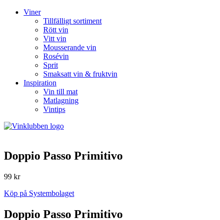
Viner
Tillfälligt sortiment
Rött vin
Vitt vin
Mousserande vin
Rosévin
Sprit
Smaksatt vin & fruktvin
Inspiration
Vin till mat
Matlagning
Vintips
Doppio Passo Primitivo
99 kr
Köp på Systembolaget
Doppio Passo Primitivo