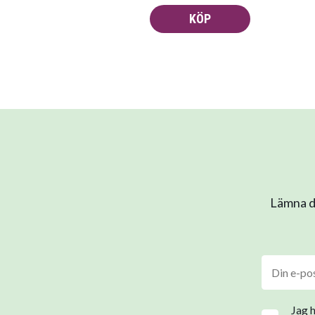
KÖP
Lämna di
Jag 