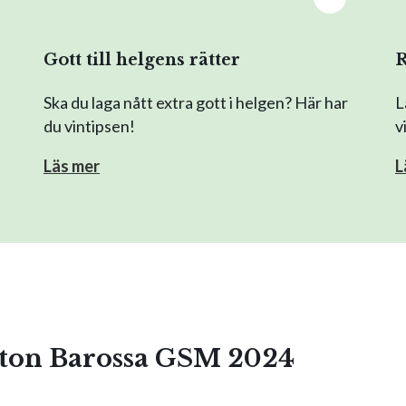
Gott till helgens rätter
R
Ska du laga nått extra gott i helgen? Här har
L
du vintipsen!
v
Läs mer
L
rton Barossa GSM 2024