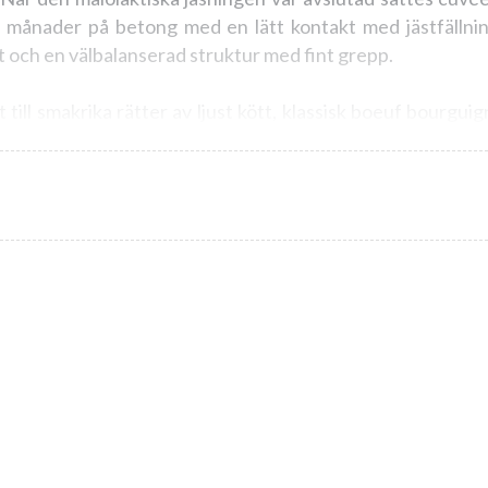
a månader på betong med en lätt kontakt med jästfällninge
t och en välbalanserad struktur med fint grepp.
till smakrika rätter av ljust kött, klassisk boeuf bourguig
 ostar.