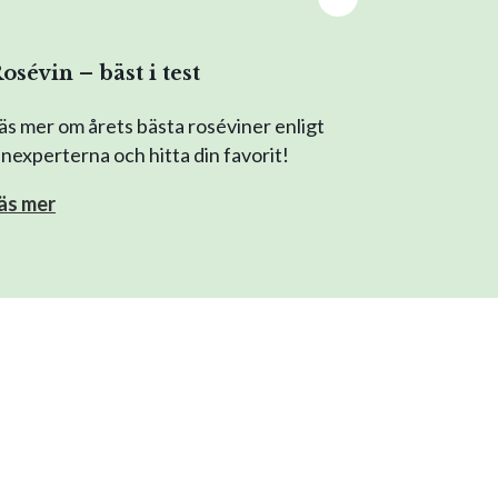
osévin – bäst i test
äs mer om årets bästa roséviner enligt
inexperterna och hitta din favorit!
äs mer