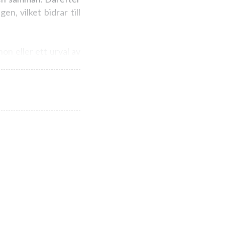
n, vilket bidrar till
non eller ett urval av