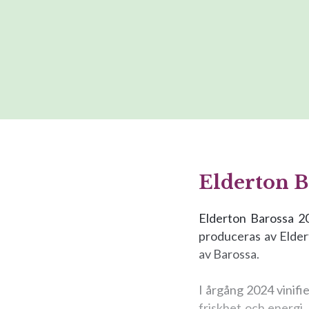
Elderton 
Elderton Barossa 20
produceras av Elde
av Barossa.
I årgång 2024 vinifi
friskhet och energi