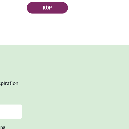
KÖP
spiration
ina