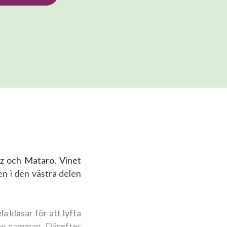
az och Mataro. Vinet
 i den västra delen
 klasar för att lyfta
éen samman. Därefter