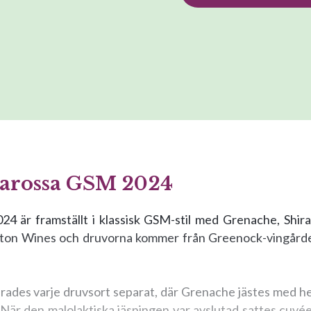
Barossa GSM 2024
24 är framställt i klassisk GSM-stil med Grenache, Shir
rton Wines och druvorna kommer från Greenock-vingården
erades varje druvsort separat, där Grenache jästes med hela
. När den malolaktiska jäsningen var avslutad sattes cuv