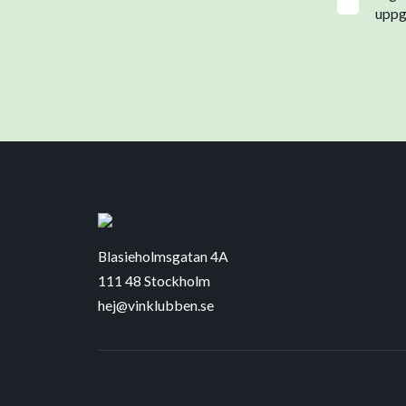
uppgi
Blasieholmsgatan 4A
111 48 Stockholm
hej@vinklubben.se