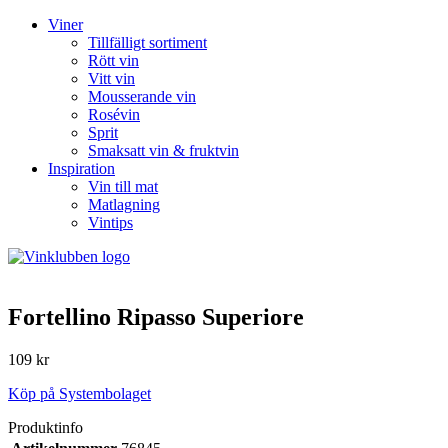
Viner
Tillfälligt sortiment
Rött vin
Vitt vin
Mousserande vin
Rosévin
Sprit
Smaksatt vin & fruktvin
Inspiration
Vin till mat
Matlagning
Vintips
Fortellino Ripasso Superiore
109 kr
Köp på Systembolaget
Produktinfo