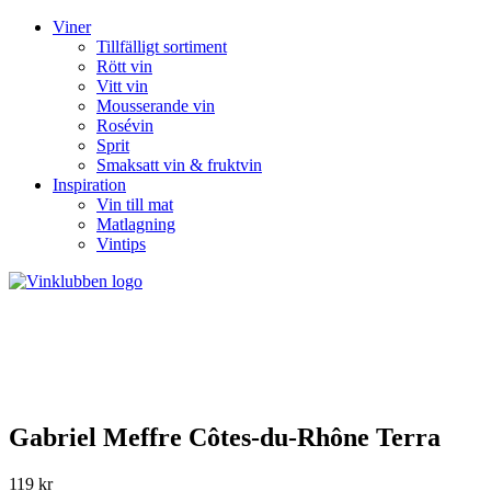
Viner
Tillfälligt sortiment
Rött vin
Vitt vin
Mousserande vin
Rosévin
Sprit
Smaksatt vin & fruktvin
Inspiration
Vin till mat
Matlagning
Vintips
Gabriel Meffre Côtes-du-Rhône Terra
119 kr