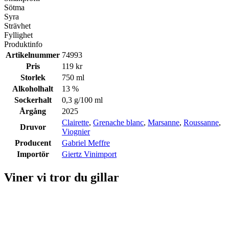
Sötma
Syra
Strävhet
Fyllighet
Produktinfo
Artikelnummer
74993
Pris
119 kr
Storlek
750 ml
Alkoholhalt
13 %
Sockerhalt
0,3 g/100 ml
Årgång
2025
Clairette
,
Grenache blanc
,
Marsanne
,
Roussanne
,
Druvor
Viognier
Producent
Gabriel Meffre
Importör
Giertz Vinimport
Viner vi tror du gillar