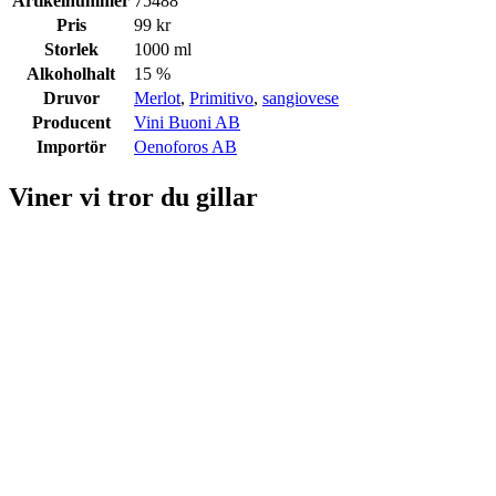
Artikelnummer
75488
Pris
99 kr
Storlek
1000 ml
Alkoholhalt
15 %
Druvor
Merlot
,
Primitivo
,
sangiovese
Producent
Vini Buoni AB
Importör
Oenoforos AB
Viner vi tror du gillar