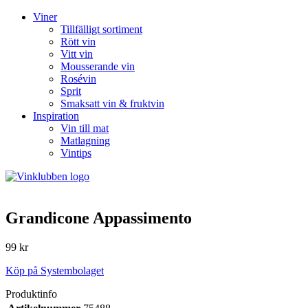
Viner
Tillfälligt sortiment
Rött vin
Vitt vin
Mousserande vin
Rosévin
Sprit
Smaksatt vin & fruktvin
Inspiration
Vin till mat
Matlagning
Vintips
Grandicone Appassimento
99 kr
Köp på Systembolaget
Produktinfo