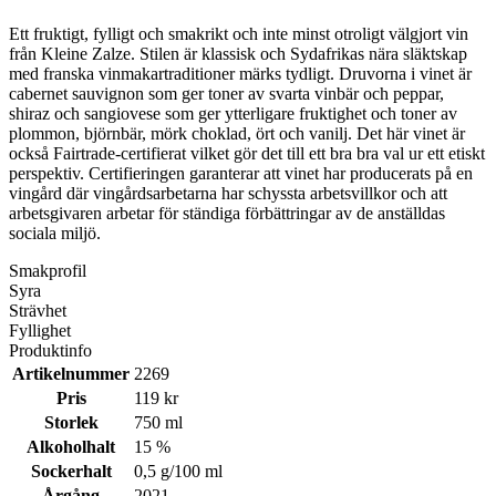
Ett fruktigt, fylligt och smakrikt och inte minst otroligt välgjort vin
från Kleine Zalze. Stilen är klassisk och Sydafrikas nära släktskap
med franska vinmakartraditioner märks tydligt. Druvorna i vinet är
cabernet sauvignon som ger toner av svarta vinbär och peppar,
shiraz och sangiovese som ger ytterligare fruktighet och toner av
plommon, björnbär, mörk choklad, ört och vanilj. Det här vinet är
också Fairtrade-certifierat vilket gör det till ett bra bra val ur ett etiskt
perspektiv. Certifieringen garanterar att vinet har producerats på en
vingård där vingårdsarbetarna har schyssta arbetsvillkor och att
arbetsgivaren arbetar för ständiga förbättringar av de anställdas
sociala miljö.
Smakprofil
Syra
Strävhet
Fyllighet
Produktinfo
Artikelnummer
2269
Pris
119 kr
Storlek
750 ml
Alkoholhalt
15 %
Sockerhalt
0,5 g/100 ml
Årgång
2021