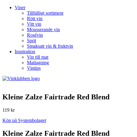
Viner
Tillfälligt sortiment
Rött vin
Vitt vin
Mousserande vin
Rosévin
Sprit
Smaksatt vin & fruktvin
Inspiration
Vin till mat
Matlagning
Vintips
Kleine Zalze Fairtrade Red Blend
119 kr
Köp på Systembolaget
Kleine Zalze Fairtrade Red Blend