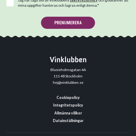
Jag har tagit del av Vinklubbens
sekretesspolicy
och godkänner att
mina uppgifter hanteras och lagras enligt denna.*
PRENUMERERA
Blasieholmsgatan 4A
111 48 Stockholm
hej@vinklubben.se
Cookiepolicy
Integritetspolicy
Allmänna villkor
Datainställningar