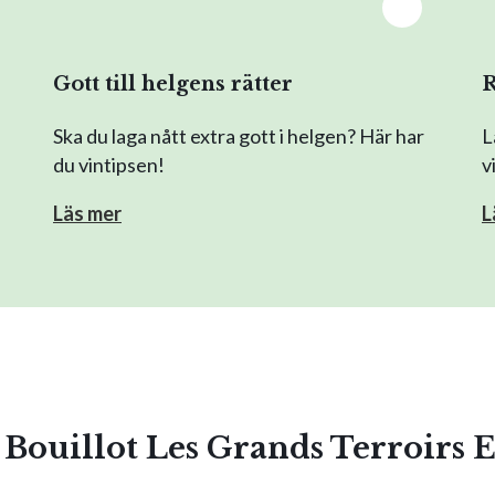
Gott till helgens rätter
R
Ska du laga nått extra gott i helgen? Här har
L
du vintipsen!
v
Läs mer
L
 Bouillot Les Grands Terroirs 