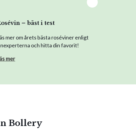
osévin – bäst i test
äs mer om årets bästa roséviner enligt
inexperterna och hitta din favorit!
äs mer
En Bollery