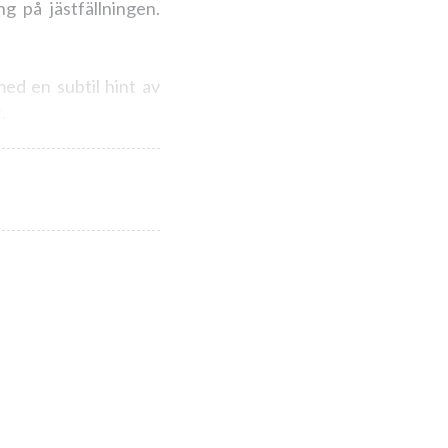
g på jästfällningen.
ed en subtil hint av
.
h skaldjursrätter som