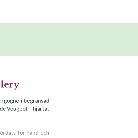
llery
ourgogne i begränsad
 de Vougeot – hjärtat
ördats för hand och