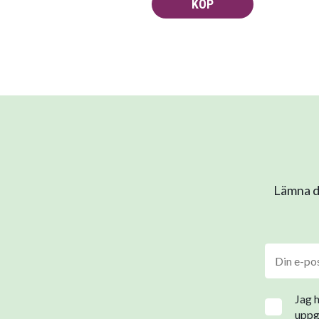
KÖP
Lämna di
Jag 
uppgi