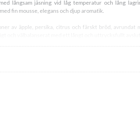
 med långsam jäsning vid låg temperatur och lång lagrin
n med fin mousse, elegans och djup aromatik.
er av äpple, persika, citrus och färskt bröd, avrundat m
igt och välbalanserat med ett långt och uttrycksfullt avslut
 och en utmärkt match till kalv, milda ostar samt fisk- oc
tartar.
 för sin livliga friskhet eller lagras för ökad komplexitet.
ll ditt närmsta Systembolag!