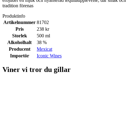
erbjuder en mjuk och nyanserad tequilaupplevelse, där smak och
tradition förenas
Produktinfo
Artikelnummer
81702
Pris
238 kr
Storlek
500 ml
Alkoholhalt
38 %
Producent
Mexicat
Importör
Iconic Wines
Viner vi tror du gillar