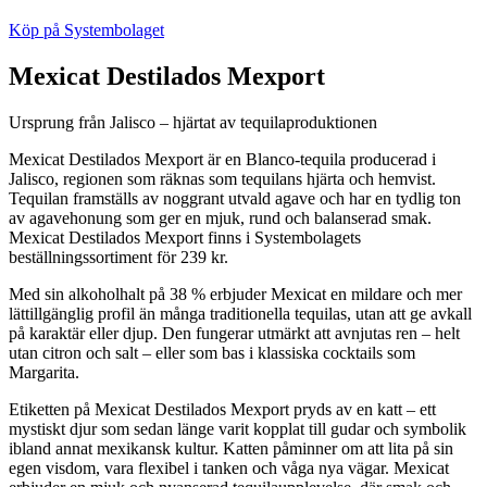
Köp på Systembolaget
Mexicat Destilados Mexport
Ursprung från Jalisco – hjärtat av tequilaproduktionen
Mexicat Destilados Mexport är en Blanco-tequila producerad i
Jalisco, regionen som räknas som tequilans hjärta och hemvist.
Tequilan framställs av noggrant utvald agave och har en tydlig ton
av agavehonung som ger en mjuk, rund och balanserad smak.
Mexicat Destilados Mexport finns i Systembolagets
beställningssortiment för 239 kr.
Med sin alkoholhalt på 38 % erbjuder Mexicat en mildare och mer
lättillgänglig profil än många traditionella tequilas, utan att ge avkall
på karaktär eller djup. Den fungerar utmärkt att avnjutas ren – helt
utan citron och salt – eller som bas i klassiska cocktails som
Margarita.
Etiketten på Mexicat Destilados Mexport pryds av en katt – ett
mystiskt djur som sedan länge varit kopplat till gudar och symbolik
ibland annat mexikansk kultur. Katten påminner om att lita på sin
egen visdom, vara flexibel i tanken och våga nya vägar. Mexicat