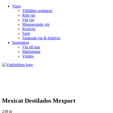
Viner
Tillfälligt sortiment
Rött vin
Vitt vin
Mousserande vin
Rosévin
Sprit
Smaksatt vin & fruktvin
Inspiration
Vin till mat
Matlagning
Vintips
Mexicat Destilados Mexport
238 kr