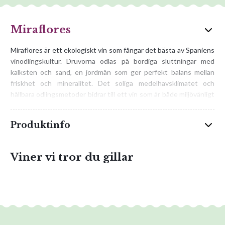
Miraflores
Miraflores är ett ekologiskt vin som fångar det bästa av Spaniens
vinodlingskultur. Druvorna odlas på bördiga sluttningar med
kalksten och sand, en jordmån som ger perfekt balans mellan
friskhet och mineralitet. Det soliga medelhavsklimatet och
hållbara odlingsmetoder bidrar till ett vin som är både miljövänligt
och smakrikt.
Produktinfo
Vinet är en harmonisk blandning av spanska druvor som Xarel-lo,
Garnacha och Tempranillo, ibland kombinerat med internationella
sorter för extra karaktär. Begränsade skördar och lågt
Viner vi tror du gillar
skördeuttag säkerställer hög koncentration och unikt uttryck i
varje druva.
Miraflores bjuder på en doft av körsbär, hallon och plommon,
kompletterad av björnbär och subtil kryddighet. Smaken är mjuk
och balanserad, med fruktiga toner av jordgubbar och röda vinbär