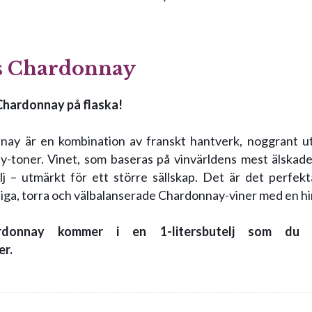
is Chardonnay
Chardonnay på flaska!
nay är en kombination av franskt hantverk, noggrant u
y-toner. Vinet, som baseras på vinvärldens mest älskad
elj – utmärkt för ett större sällskap. Det är det perfek
ktiga, torra och välbalanserade Chardonnay-viner med en hin
rdonnay kommer i en 1-litersbutelj som du hi
er.
essensen av det som är fransk Chardonnay. Vinet är fris
oner med smak av gröna äpplen, citrus, persika och örte