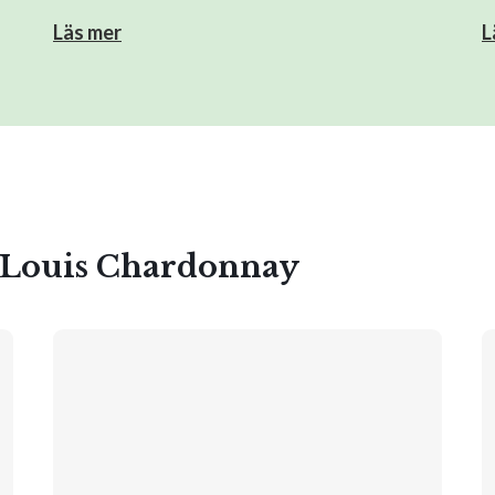
Läs mer
L
t Louis Chardonnay