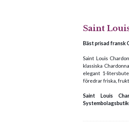
Saint Lou
Bäst prisad fransk 
Saint Louis Chardon
klassiska Chardonna
elegant 1-litersbut
föredrar friska, fru
Saint Louis Cha
Systembolagsbutik
Saint Louis fångar 
välbalanserade fatt