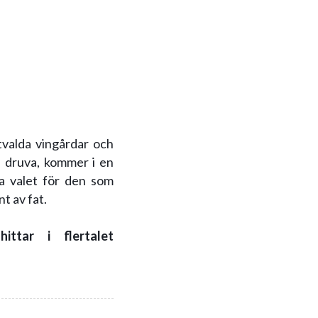
tvalda vingårdar och
e druva, kommer i en
ta valet för den som
t av fat.
ttar i flertalet
kt, fruktigt och har
r. Det tackar vi det