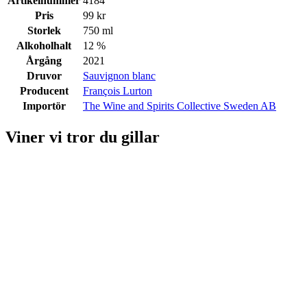
Artikelnummer
4184
Pris
99 kr
Storlek
750 ml
Alkoholhalt
12 %
Årgång
2021
Druvor
Sauvignon blanc
Producent
François Lurton
Importör
The Wine and Spirits Collective Sweden AB
Viner vi tror du gillar