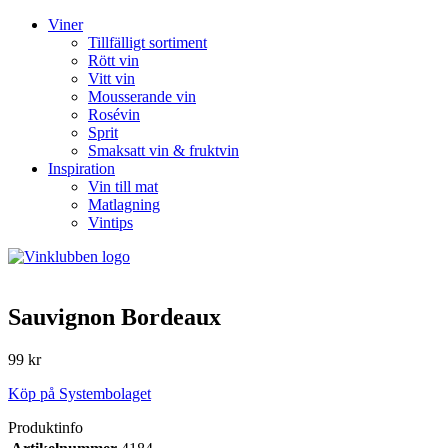
Viner
Tillfälligt sortiment
Rött vin
Vitt vin
Mousserande vin
Rosévin
Sprit
Smaksatt vin & fruktvin
Inspiration
Vin till mat
Matlagning
Vintips
Sauvignon Bordeaux
99 kr
Köp på Systembolaget
Produktinfo