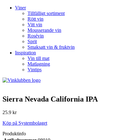
Viner
Tillfälligt sortiment
Rött vin
Vitt vin
Mousserande vin
Rosévin
Sprit
Smaksatt vin & fruktvin
Inspiration
Vin till mat
Matlagning
Vintips
Sierra Nevada California IPA
25.9 kr
Köp på Systembolaget
Produktinfo