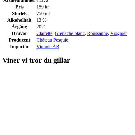
Artikelnummer
71272
Pris
159 kr
Storlek
750 ml
Alkoholhalt
13 %
Årgång
2021
Druvor
Clairette
,
Grenache blanc
,
Roussanne
,
Viognier
Producent
Château Pesquie
Importör
Vinunic AB
Viner vi tror du gillar