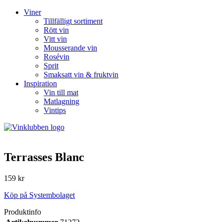
Viner
Tillfälligt sortiment
Rött vin
Vitt vin
Mousserande vin
Rosévin
Sprit
Smaksatt vin & fruktvin
Inspiration
Vin till mat
Matlagning
Vintips
Terrasses Blanc
159 kr
Köp på Systembolaget
Produktinfo