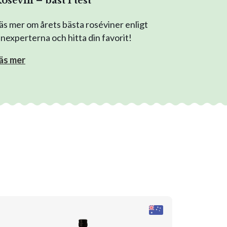
osévin – bäst i test
äs mer om årets bästa roséviner enligt
inexperterna och hitta din favorit!
äs mer