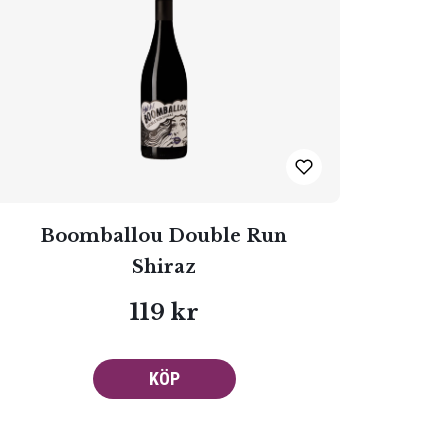
Boomballou Double Run
Shiraz
119 kr
KÖP