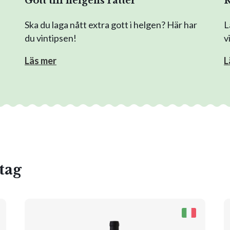
Gott till helgens rätter
R
Ska du laga nått extra gott i helgen? Här har
L
du vintipsen!
v
Läs mer
L
tag