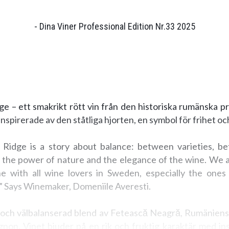
- Dina Viner Professional Edition Nr.33 2025
e – ett smakrikt rött vin från den historiska rumänska p
nspirerade av den ståtliga hjorten, en symbol för frihet och
 Ridge is a story about balance: between varieties, be
the power of nature and the elegance of the wine. We 
ne with all wine lovers in Sweden, especially the ones
” Says Winemaker, Domeniile Averesti.
l och välbalanserad blend av Fetească Neagră, Rumäniens 
on. Vinet bjuder på en rik och fruktig karaktär med insl