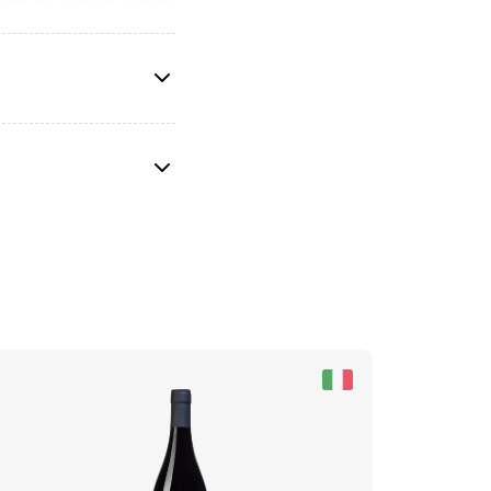
aken är balanserad med
tbullar och viltstek,
de landet i sydöstra
toria och den äldsta
n moldaviska platån,
 producerats i mer än
50 m), där det svala
på etiketten påminner
terroir och tradition
ktär.