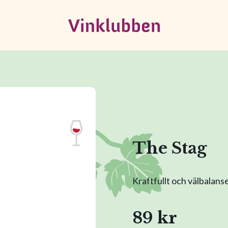
The Stag
Kraftfullt och välbalansera
89 kr