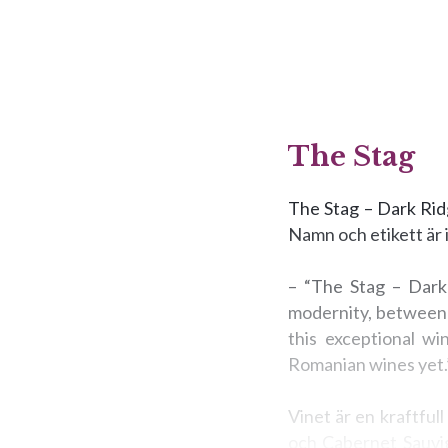
The Stag
The Stag – Dark Ridg
Namn och etikett är i
– “The Stag – Dark
modernity, between 
this exceptional wi
Romanian wines yet.
Vinet är en kraftful
och Cabernet Sauvign