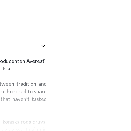
roducenten Averesti.
 kraft.
tween tradition and
are honored to share
 that haven’t tasted
ikoniska röda druva,
ag av svarta vinbär,