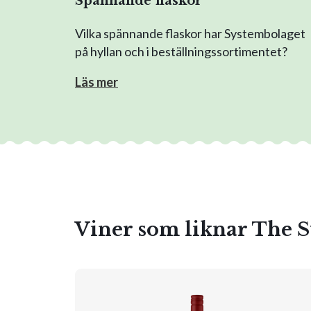
Spännande flaskor
Vilka spännande flaskor har Systembolaget
på hyllan och i beställningssortimentet?
Läs mer
Viner som liknar The S