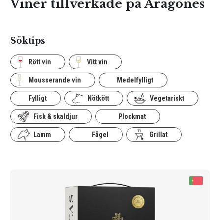
Viner tillverkade på Aragonês
Söktips
Rött vin
Vitt vin
Mousserande vin
Medelfylligt
Fylligt
Nötkött
Vegetariskt
Fisk & skaldjur
Plockmat
Lamm
Fågel
Grillat