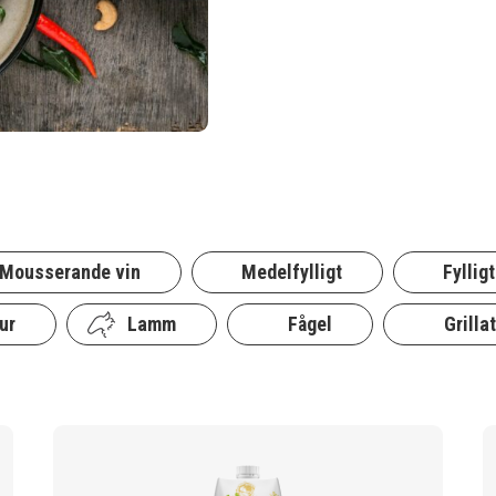
Mousserande vin
Medelfylligt
Fylligt
ur
Lamm
Fågel
Grillat