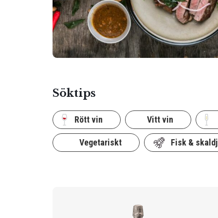
Söktips
Rött vin
Vitt vin
Vegetariskt
Fisk & skaldj