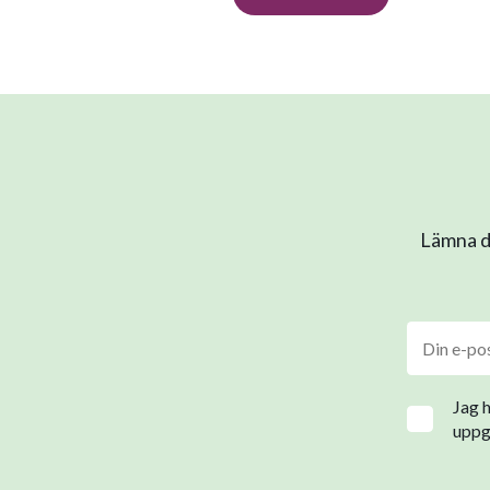
Lämna di
Jag 
uppgi