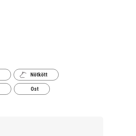
Nötkött
Ost