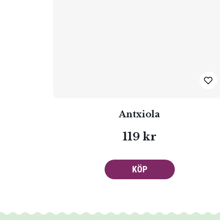
Antxiola
119 kr
KÖP