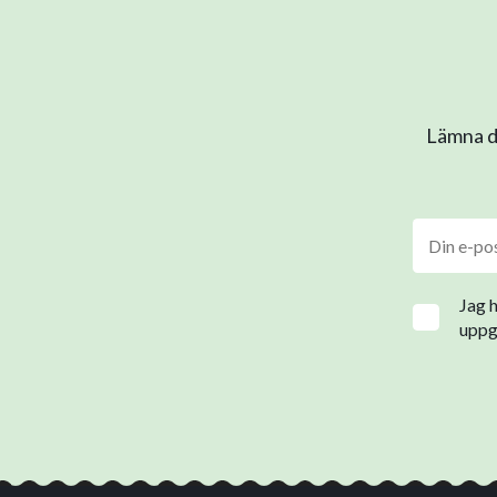
Lämna di
Jag 
uppgi