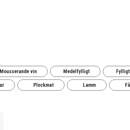
Mousserande vin
Medelfylligt
Fylligt
ur
Plockmat
Lamm
Få