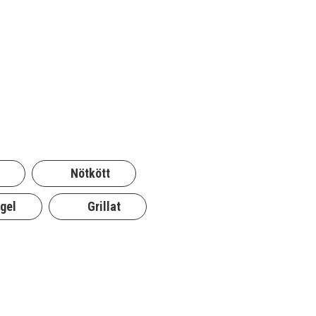
Nötkött
gel
Grillat