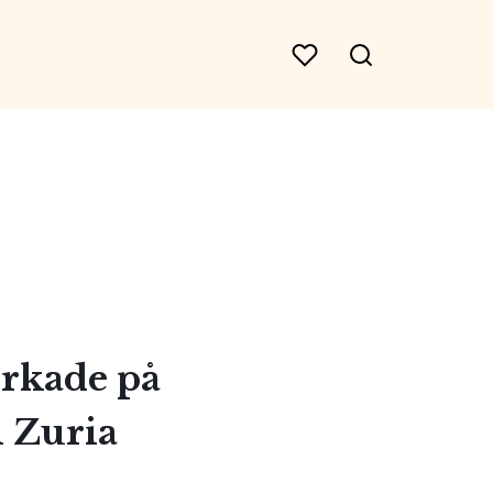
erkade på
 Zuria