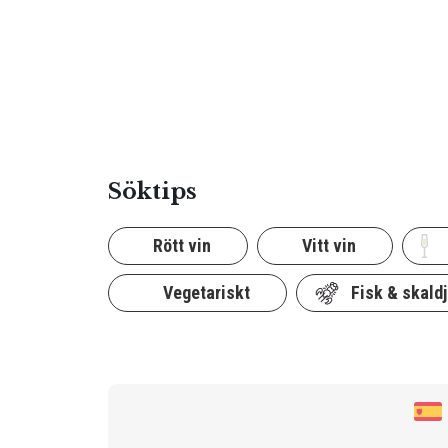
Söktips
Rött vin
Vitt vin
Vegetariskt
Fisk & skaldj