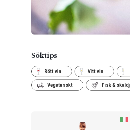
Söktips
Rött vin
Vitt vin
Vegetariskt
Fisk & skaldj