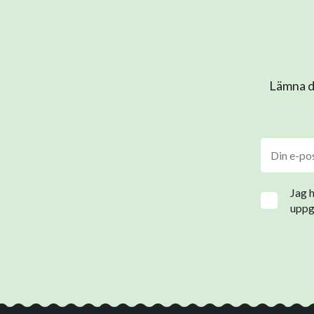
Lämna di
Jag 
uppgi