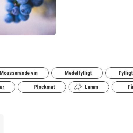
Mousserande vin
Medelfylligt
Fylligt
ur
Plockmat
Lamm
Få