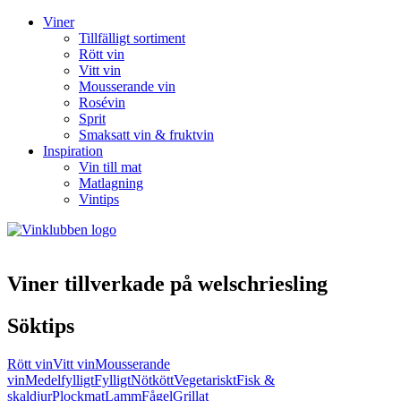
Viner
Tillfälligt sortiment
Rött vin
Vitt vin
Mousserande vin
Rosévin
Sprit
Smaksatt vin & fruktvin
Inspiration
Vin till mat
Matlagning
Vintips
Viner tillverkade på welschriesling
Söktips
Rött vin
Vitt vin
Mousserande
vin
Medelfylligt
Fylligt
Nötkött
Vegetariskt
Fisk &
skaldjur
Plockmat
Lamm
Fågel
Grillat