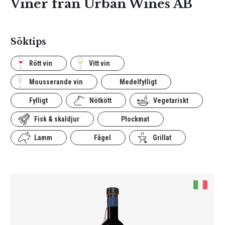
Viner från Urban Wines AB
Söktips
Rött vin
Vitt vin
Mousserande vin
Medelfylligt
Fylligt
Nötkött
Vegetariskt
Fisk & skaldjur
Plockmat
Lamm
Fågel
Grillat