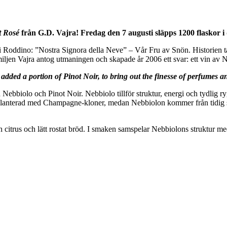
t Rosé
från G.D. Vajra! Fredag den 7 augusti släpps 1200 flaskor i de
 i Roddino: ”Nostra Signora della Neve” – Vår Fru av Snön. Historien t
en Vajra antog utmaningen och skapade år 2006 ett svar: ett vin av N
 added a portion of Pinot Noir, to bring out the finesse of perfum
na Nebbiolo och Pinot Noir. Nebbiolo tillför struktur, energi och tydli
planterad med Champagne-kloner, medan Nebbiolon kommer från tidig skö
citrus och lätt rostat bröd. I smaken samspelar Nebbiolons struktur med 