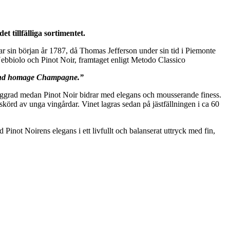
t tillfälliga sortimentet.
ar sin början år 1787, då Thomas Jefferson under sin tid i Piemonte
ebbiolo och Pinot Noir, framtaget enligt Metodo Classico
es and homage Champagne.”
g ryggrad medan Pinot Noir bidrar med elegans och mousserande finess.
rd av unga vingårdar. Vinet lagras sedan på jästfällningen i ca 60
Pinot Noirens elegans i ett livfullt och balanserat uttryck med fin,