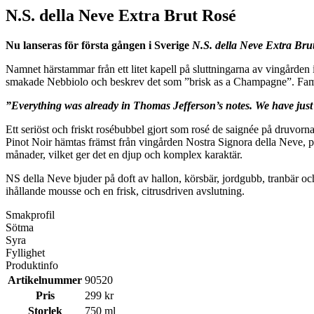
N.S. della Neve Extra Brut Rosé
Nu lanseras för första gången i Sverige
N.S. della Neve Extra Bru
Namnet härstammar från ett litet kapell på sluttningarna av vingården
smakade Nebbiolo och beskrev det som ”brisk as a Champagne”. Familj
”Everything was already in Thomas Jefferson’s notes. We have just
Ett seriöst och friskt rosébubbel gjort som rosé de saignée på druvor
Pinot Noir hämtas främst från vingården Nostra Signora della Neve, 
månader, vilket ger det en djup och komplex karaktär.
NS della Neve bjuder på doft av hallon, körsbär, jordgubb, tranbär och 
ihållande mousse och en frisk, citrusdriven avslutning.
Smakprofil
Sötma
Syra
Fyllighet
Produktinfo
Artikelnummer
90520
Pris
299 kr
Storlek
750 ml