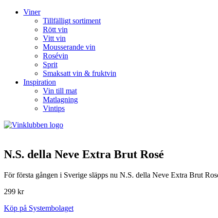
Viner
Tillfälligt sortiment
Rött vin
Vitt vin
Mousserande vin
Rosévin
Sprit
Smaksatt vin & fruktvin
Inspiration
Vin till mat
Matlagning
Vintips
N.S. della Neve Extra Brut Rosé
För första gången i Sverige släpps nu N.S. della Neve Extra Brut Ro
299 kr
Köp på Systembolaget