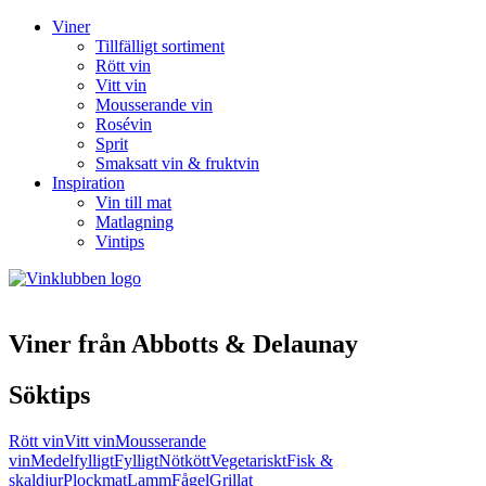
Viner
Tillfälligt sortiment
Rött vin
Vitt vin
Mousserande vin
Rosévin
Sprit
Smaksatt vin & fruktvin
Inspiration
Vin till mat
Matlagning
Vintips
Viner från Abbotts & Delaunay
Söktips
Rött vin
Vitt vin
Mousserande
vin
Medelfylligt
Fylligt
Nötkött
Vegetariskt
Fisk &
skaldjur
Plockmat
Lamm
Fågel
Grillat