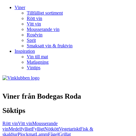
Viner
Tillfälligt sortiment
Rött vin
Vitt vin
Mousserande vin
Rosévin
Sprit
Smaksatt vin & fruktvin
Inspiration
Vin till mat
Matlagning
Vintips
Viner från Bodegas Roda
Söktips
Rött vin
Vitt vin
Mousserande
vin
Medelfylligt
Fylligt
Nötkött
Vegetariskt
Fisk &
skaldjur
Plockmat
Lamm
Fågel
Grillat