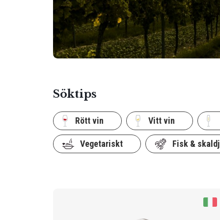
Söktips
Rött vin
Vitt vin
Vegetariskt
Fisk & skaldj