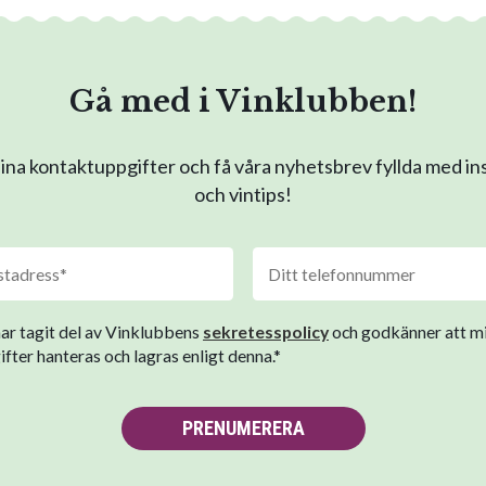
Gå med i Vinklubben!
na kontaktuppgifter och få våra nyhetsbrev fyllda med in
och vintips!
har tagit del av Vinklubbens
sekretesspolicy
och godkänner att m
fter hanteras och lagras enligt denna.*
PRENUMERERA