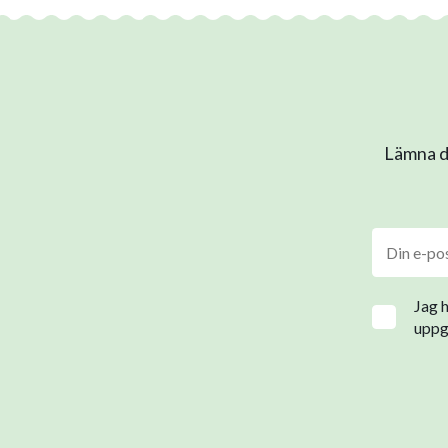
Lämna di
Jag 
uppgi