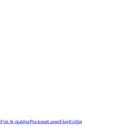
t
Fisk & skaldjur
Plockmat
Lamm
Fågel
Grillat