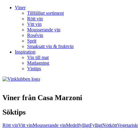
Viner
Tillfälligt sortiment
Rött vin
Vitt vin
Mousserande vin
Rosévin
Sprit
Smaksatt vin & fruktvin
Inspiration
Vin till mat
Matlagning
Vintips
Viner från Casa Marzoni
Söktips
Rött vin
Vitt vin
Mousserande vin
Medelfylligt
Fylligt
Nötkött
Vegetarisk