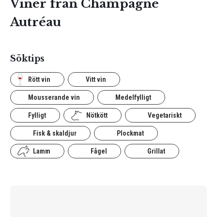
Viner från Champagne
Autréau
Söktips
Rött vin
Vitt vin
Mousserande vin
Medelfylligt
Fylligt
Nötkött
Vegetariskt
Fisk & skaldjur
Plockmat
Lamm
Fågel
Grillat