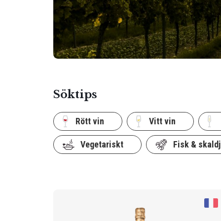
Söktips
Rött vin
Vitt vin
Vegetariskt
Fisk & skaldj