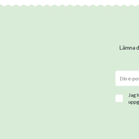
Lämna di
Jag 
uppgi