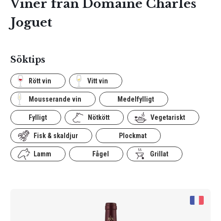
Viner från Domaine Charles
Joguet
Söktips
Rött vin
Vitt vin
Mousserande vin
Medelfylligt
Fylligt
Nötkött
Vegetariskt
Fisk & skaldjur
Plockmat
Lamm
Fågel
Grillat