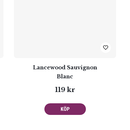
Lancewood Sauvignon
Blanc
119 kr
KÖP