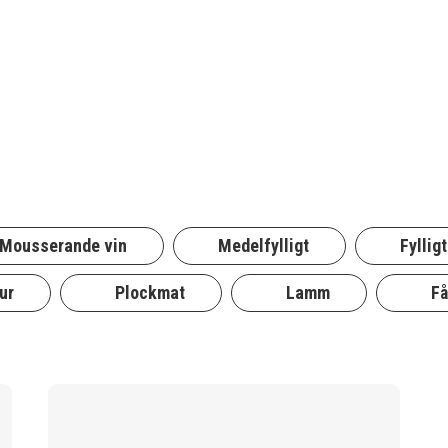
Mousserande vin
Medelfylligt
Fylligt
ur
Plockmat
Lamm
Få