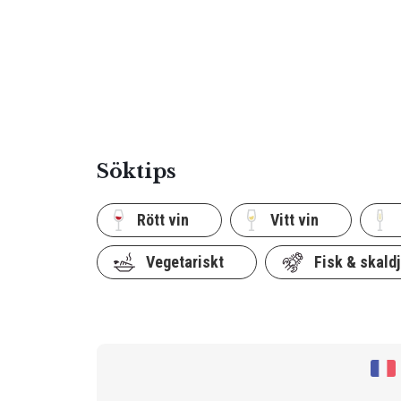
Söktips
Rött vin
Vitt vin
Vegetariskt
Fisk & skaldj