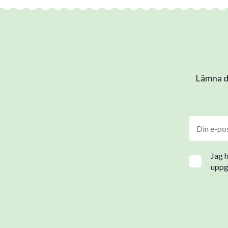
Lämna di
Jag 
uppgi