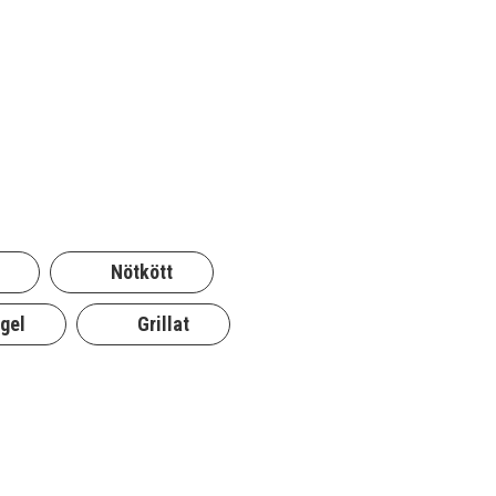
Nötkött
gel
Grillat