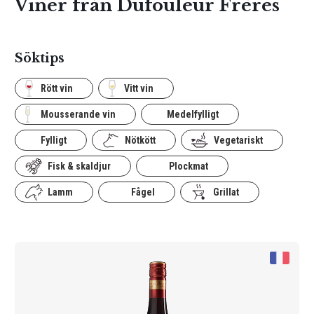
Viner från Dufouleur Frères
Söktips
Rött vin
Vitt vin
Mousserande vin
Medelfylligt
Fylligt
Nötkött
Vegetariskt
Fisk & skaldjur
Plockmat
Lamm
Fågel
Grillat