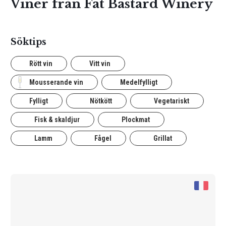
Viner från Fat Bastard Winery
Söktips
Rött vin
Vitt vin
Mousserande vin
Medelfylligt
Fylligt
Nötkött
Vegetariskt
Fisk & skaldjur
Plockmat
Lamm
Fågel
Grillat