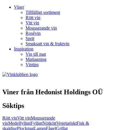
Viner
Tillfälligt sortiment
Rött vin
Vitt vin
Mousserande vin
Rosévin
Sprit
Smaksatt vin & fruktvin
Inspiration
Vin till mat
Matlagning
Vintips
Viner från Hedonist Holdings OÜ
Söktips
Rött vin
Vitt vin
Mousserande
vin
Medelfylligt
Fylligt
Nötkött
Vegetariskt
Fisk &
skaldjur
Plockmat
Lamm
Fågel
Grillat