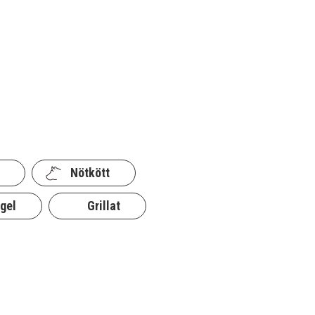
Nötkött
gel
Grillat