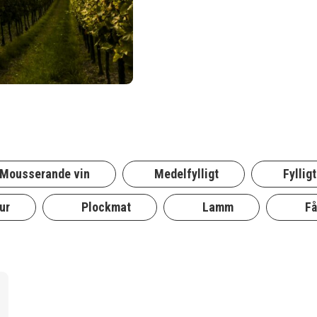
Mousserande vin
Medelfylligt
Fylligt
ur
Plockmat
Lamm
Få