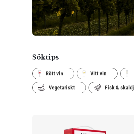
Söktips
Rött vin
Vitt vin
Vegetariskt
Fisk & skaldj