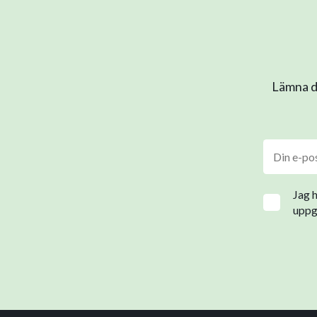
Lämna di
Jag 
uppgi