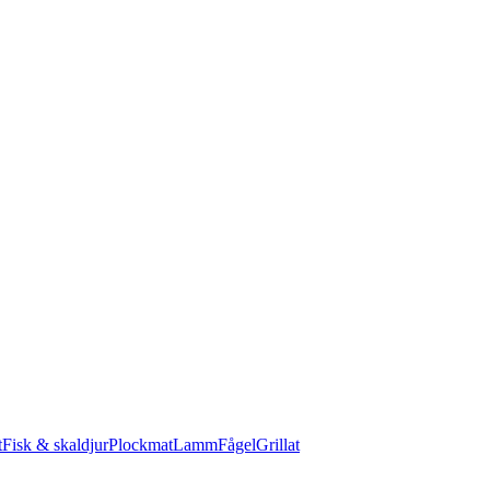
t
Fisk & skaldjur
Plockmat
Lamm
Fågel
Grillat