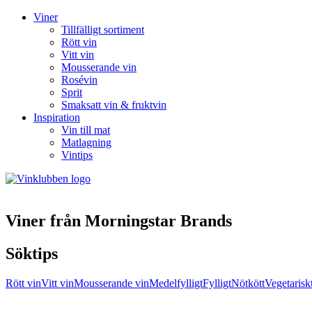
Viner
Tillfälligt sortiment
Rött vin
Vitt vin
Mousserande vin
Rosévin
Sprit
Smaksatt vin & fruktvin
Inspiration
Vin till mat
Matlagning
Vintips
Viner från Morningstar Brands
Söktips
Rött vin
Vitt vin
Mousserande vin
Medelfylligt
Fylligt
Nötkött
Vegetarisk