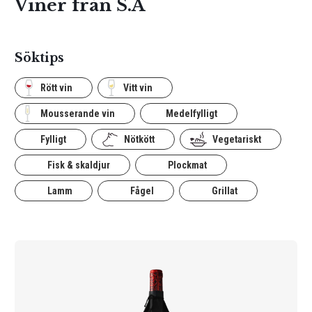
Viner från S.A
Söktips
Rött vin
Vitt vin
Mousserande vin
Medelfylligt
Fylligt
Nötkött
Vegetariskt
Fisk & skaldjur
Plockmat
Lamm
Fågel
Grillat