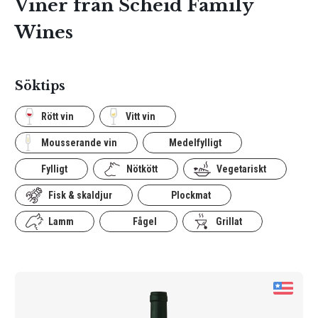
Viner från Scheid Family
Wines
Söktips
Rött vin
Vitt vin
Mousserande vin
Medelfylligt
Fylligt
Nötkött
Vegetariskt
Fisk & skaldjur
Plockmat
Lamm
Fågel
Grillat