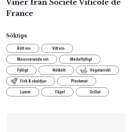
Viner från Société Viticole de
France
Söktips
Rött vin
Vitt vin
Mousserande vin
Medelfylligt
Fylligt
Nötkött
Vegetariskt
Fisk & skaldjur
Plockmat
Lamm
Fågel
Grillat