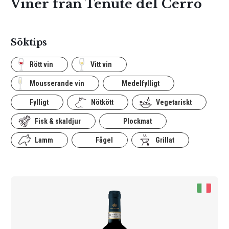
Viner från Tenute del Cerro
Söktips
Rött vin
Vitt vin
Mousserande vin
Medelfylligt
Fylligt
Nötkött
Vegetariskt
Fisk & skaldjur
Plockmat
Lamm
Fågel
Grillat