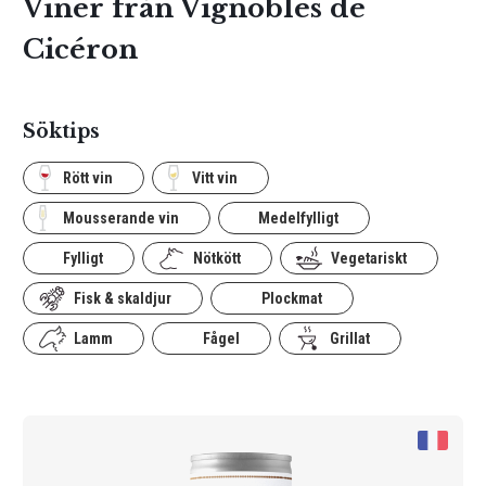
Viner från Vignobles de
Cicéron
Söktips
Rött vin
Vitt vin
Mousserande vin
Medelfylligt
Fylligt
Nötkött
Vegetariskt
Fisk & skaldjur
Plockmat
Lamm
Fågel
Grillat