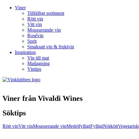
Viner
Tillfälligt sortiment
Rött vin
Vitt vin
Mousserande vin
Rosévin
Sprit
Smaksatt vin & fruktvin
Inspiration
Vin till mat
Matlagning
Vintips
Viner från Vivaldi Wines
Söktips
Rött vin
Vitt vin
Mousserande vin
Medelfylligt
Fylligt
Nötkött
Vegetarisk