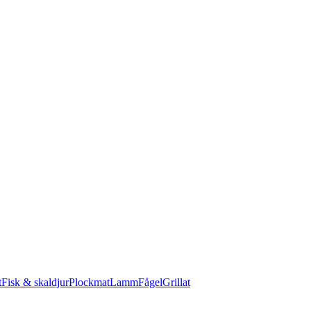
t
Fisk & skaldjur
Plockmat
Lamm
Fågel
Grillat