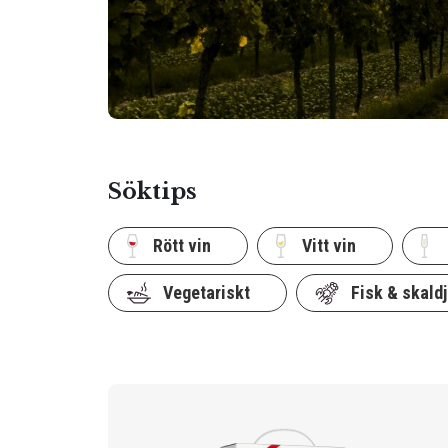
Söktips
Rött vin
Vitt vin
Vegetariskt
Fisk & skaldj