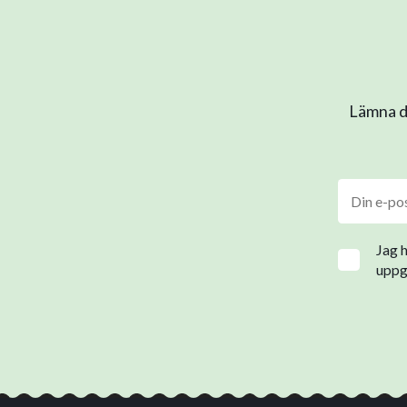
Lämna di
Jag 
uppgi