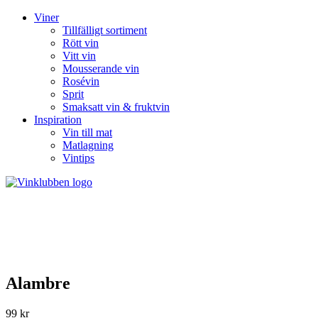
Viner
Tillfälligt sortiment
Rött vin
Vitt vin
Mousserande vin
Rosévin
Sprit
Smaksatt vin & fruktvin
Inspiration
Vin till mat
Matlagning
Vintips
Alambre
99 kr