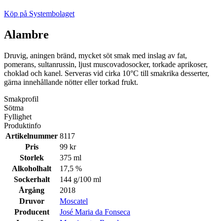
Köp på Systembolaget
Alambre
Druvig, aningen bränd, mycket söt smak med inslag av fat,
pomerans, sultanrussin, ljust muscovadosocker, torkade aprikoser,
choklad och kanel. Serveras vid cirka 10°C till smakrika desserter,
gärna innehållande nötter eller torkad frukt.
Smakprofil
Sötma
Fyllighet
Produktinfo
Artikelnummer
8117
Pris
99 kr
Storlek
375 ml
Alkoholhalt
17,5 %
Sockerhalt
144 g/100 ml
Årgång
2018
Druvor
Moscatel
Producent
José Maria da Fonseca