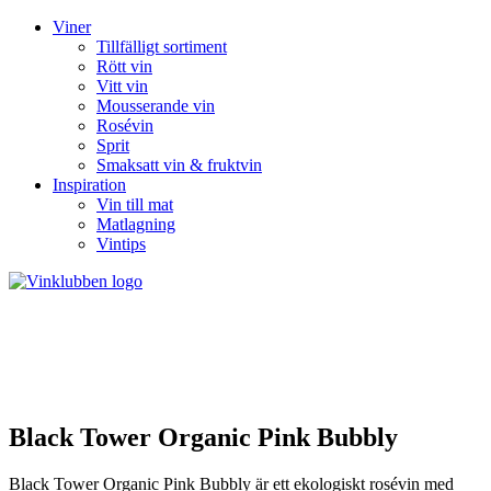
Viner
Tillfälligt sortiment
Rött vin
Vitt vin
Mousserande vin
Rosévin
Sprit
Smaksatt vin & fruktvin
Inspiration
Vin till mat
Matlagning
Vintips
Black Tower Organic Pink Bubbly
Black Tower Organic Pink Bubbly är ett ekologiskt rosévin med